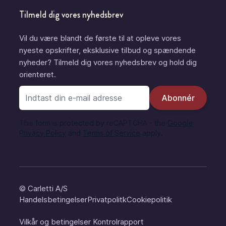
Tilmeld dig vores nyhedsbrev
Vil du være blandt de første til at opleve vores
nyeste opskrifter, eksklusive tilbud og spændende
nyheder? Tilmeld dig vores nyhedsbrev og hold dig
orienteret.
E-mail adresse
Abonnér
This form is protected by reCAPTCHA - the
Google
Privacy Policy
and
Terms of Service
apply.
© Carletti A/S
Handelsbetingelser
Privatpolitk
Cookiepolitik
Vilkår og betingelser
Kontrolrapport