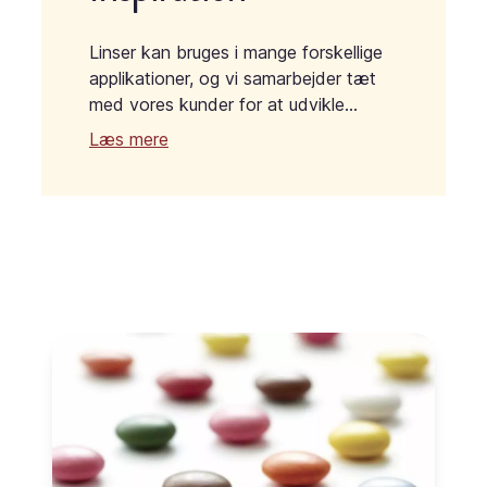
Linser kan bruges i mange forskellige
applikationer, og vi samarbejder tæt
med vores kunder for at udvikle
unikke løsninger til alle formål.
Læs mere