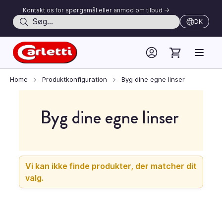
Kontakt os for spørgsmål eller anmod om tilbud ->
Søg
DK
Skip to Content
Home
Produktkonfiguration
Byg dine egne linser
Byg dine egne linser
Vi kan ikke finde produkter, der matcher dit
valg.