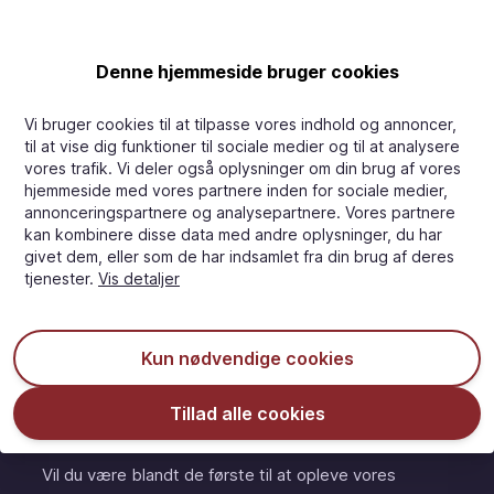
Denne hjemmeside bruger cookies
Carletti A/S
Vi bruger cookies til at tilpasse vores indhold og annoncer,
Grenaavej 641
til at vise dig funktioner til sociale medier og til at analysere
DK-8541 Skoedstrup
vores trafik. Vi deler også oplysninger om din brug af vores
Danmark
hjemmeside med vores partnere inden for sociale medier,
annonceringspartnere og analysepartnere. Vores partnere
kan kombinere disse data med andre oplysninger, du har
E-mail:
ecommerce@carletti.dk
givet dem, eller som de har indsamlet fra din brug af deres
Kundeservice
Om Carletti
tjenester.
Vis detaljer
FAQs
Om Carletti
Konto
Mød os
Kun nødvendige cookies
Kontakt os
Tillad alle cookies
Tilmeld dig vores nyhedsbrev
Vil du være blandt de første til at opleve vores