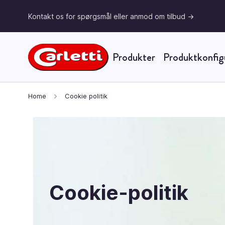
Kontakt os for spørgsmål eller anmod om tilbud ->
Produkter
Produktkonfig
Skip to Content
Home
Cookie politik
Cookie-politik