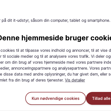
på dit it-udstyr, såsom din computer, tablet og smartphone
Denne hjemmeside bruger cooki
e tilfælde er cookies nødvendige for at yde korrekt service 
 cookies til at tilpasse vores indhold og annoncer, til at vise d
 oplysninger, der er gemt på din computer, eller sprede virus 
r til sociale medier og til at analysere vores trafik. Vi deler o
ger om din brug af vores hjemmeside med vores partnere inde
n browser er åben; Disse kaldes sessionscookies. Andre coo
medier, annonceringspartnere og analysepartnere. Vores part
rende cookies. Når du besøger et websted igen, fornyes cook
e disse data med andre oplysninger, du har givet dem, eller 
mlet fra din brug af deres tjenester.
Vis detaljer
hjemmesiden. Disse cookies kaldes tredjepartscookies og br
Kun nødvendige cookies
Tillad all