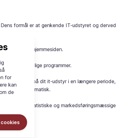
. Dens formål er at genkende IT-udstyret og derved
es
til brugeren på hjemmesiden.
ig
eller andre skadelige programmer.
gså
n for
kies gemmes på dit it-udstyr i en længere periode,
nere kan
ien typisk automatisk.
som de
uges ofte til statistiske og markedsføringsmæssige
e cookies