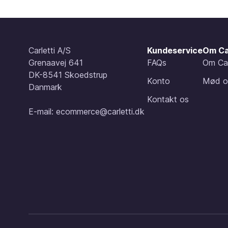
Carletti A/S
Kundeservice
Om Ca
Grenaavej 641
FAQs
Om Car
DK-8541 Skoedstrup
Konto
Mød o
Danmark
Kontakt os
E-mail:
ecommerce@carletti.dk