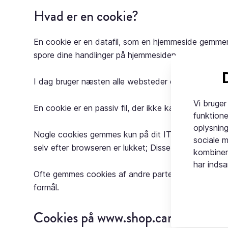
Hvad er en cookie?
En cookie er en datafil, som en hjemmeside gemmer 
spore dine handlinger på hjemmesiden.
I dag bruger næsten alle websteder cookies. I mang
Vi bruger
En cookie er en passiv fil, der ikke kan indsamle de
funktione
oplysnin
Nogle cookies gemmes kun på dit IT-udstyr, mens di
sociale 
selv efter browseren er lukket; Disse kaldes vedva
kombiner
har indsa
Ofte gemmes cookies af andre parter end ejeren af 
formål.
Cookies på
www.shop.carletti.com