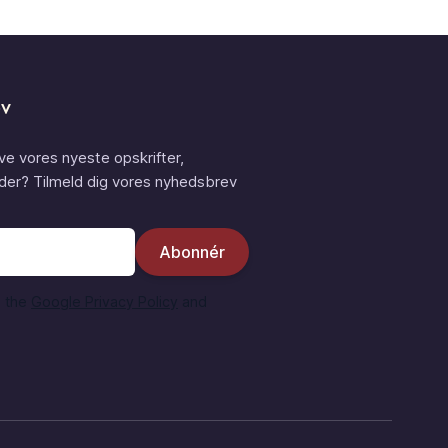
ev
eve vores nyeste opskrifter,
der? Tilmeld dig vores nyhedsbrev
-mail adresse
Abonnér
- the
Google Privacy Policy
and