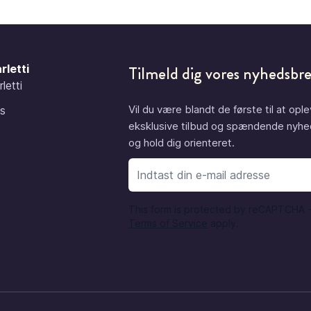
rletti
Tilmeld dig vores nyhedsbr
letti
Vil du være blandt de første til at opl
s
eksklusive tilbud og spændende nyhe
og hold dig orienteret.
E
This form is protected by reCAPTCHA 
Terms of Service
apply.