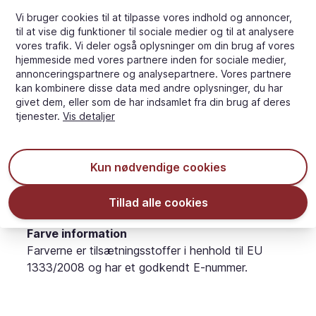
Salt/Salz/Salt/Suola/Salt:
Vi bruger cookies til at tilpasse vores indhold og annoncer,
0 g
til at vise dig funktioner til sociale medier og til at analysere
vores trafik. Vi deler også oplysninger om din brug af vores
Størrelse
hjemmeside med vores partnere inden for sociale medier,
annonceringspartnere og analysepartnere. Vores partnere
kan kombinere disse data med andre oplysninger, du har
givet dem, eller som de har indsamlet fra din brug af deres
tjenester.
Vis detaljer
Kun nødvendige cookies
Tillad alle cookies
* All measures are approximate and can variate.
Farve information
Farverne er tilsætningsstoffer i henhold til EU
1333/2008 og har et godkendt E-nummer.