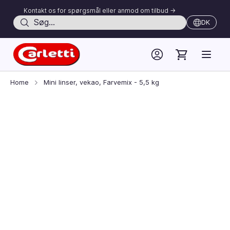
Kontakt os for spørgsmål eller anmod om tilbud ->
Søg
DK
Skip to Content
Home
Mini linser, vekao, Farvemix - 5,5 kg