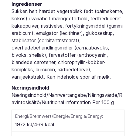
Ingredienser
Sukker, helt hærdet vegetabilsk fedt (palmekerne,
kokos) i variabelt mængdeforhold, fedtreduceret
kakaopulver, risstivelse, fortykningsmiddel (gummi
arabicum), emulgator (lecithiner), glukosesirup,
stabilisator (sorbitantristearat),
overfladebehandlingsmidler (carnaubavoks,
bivoks, shellak), farvestoffer (anthocyanin,
blandede carotener, chlorophyllin-kobber-
kompleks, curcumin, rødbedefarve),
vaniljeekstrakt. Kan indeholde spor af mælk.
Næringsindhold
Næringsindhold/Nährwertangabe/Näringsvärde/R
avintosisältö/Nutritional information
Per 100 g
Energi/Brennwert/Energie/Energia/Energy:
1972 kJ/469 kcal