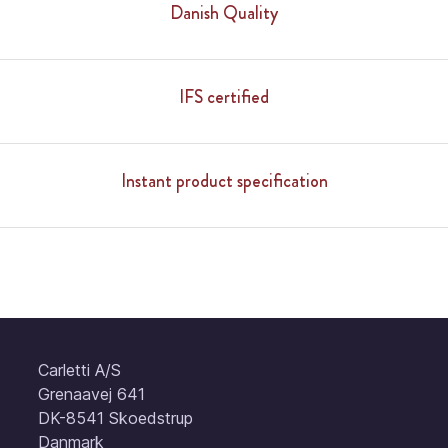
Danish Quality
IFS certified
Instant product specification
Carletti A/S
Grenaavej 641
DK-8541 Skoedstrup
Danmark