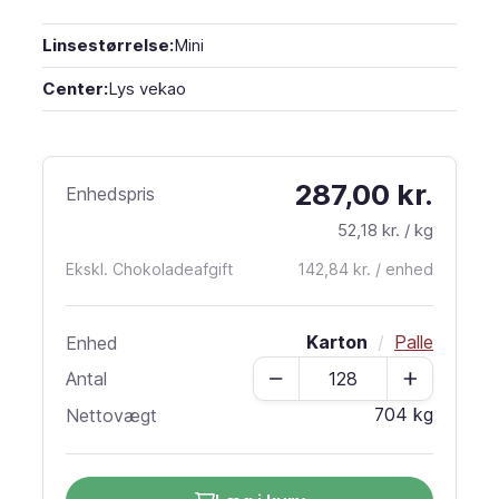
chokoladelinser. De har et højere smeltepunkt,
Linsestørrelse:
Mini
hvilket gør dem ideelle til dekorative formål.
Center:
Lys vekao
287,00 kr.
Enhedspris
52,18 kr.
/ kg
Ekskl. Chokoladeafgift
142,84 kr. / enhed
Karton
/
Palle
Enhed
Antal
Antal
704 kg
Nettovægt