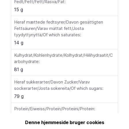
Fedt/Fett/Fett/Rasva/Fat:
15 g
Heraf mættede fedtsyrer/Davon gesättigten
Fettsäuren/Varav mättat fett/Josta
tyydyttynyttä/Of which saturates:
14 g
Kulhydrat/Kohlenhydrate/Kolhydrat/Hiilihydraatit/C
arbohydrate:
81 g
Heraf sukkerarter/Davon Zucker/Varav
sockerarter/Josta sokereita/Of which sugars:
79 g
Protein/Eiweiss/Protein/Proteiini/Protein:
0,6 g
Denne hjemmeside bruger cookies