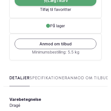
Læg i kurv
Tilføj til favoritter
På lager
Anmod om tilbud
Minimumsbestilling: 5.5 kg
DETALJER
SPECIFIKATIONER
ANMOD OM TILBUD
Varebetegnelse
Dragé