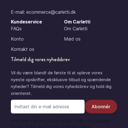
E-mail:
ecommerce@carletti.dk
Kundeservice
Om Carletti
FAQs
Om Carletti
Konto
Mød os
Kontakt os
Tilmeld dig vores nyhedsbrev
Vil du være blandt de første til at opleve vores
nyeste opskrifter, eksklusive tilbud og spændende
nyheder? Tilmeld dig vores nyhedsbrev og hold dig
orienteret.
E-mail adresse
Abonnér
This form is protected by reCAPTCHA - the
Google
Privacy Policy
and
Terms of Service
apply.