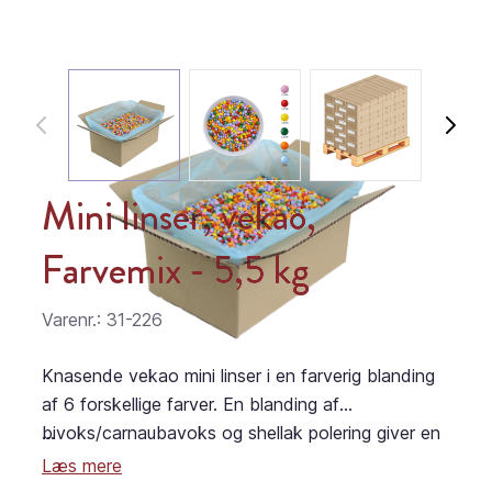
Mini linser, vekao,
Farvemix - 5,5 kg
Varenr.: 31-226
Knasende vekao mini linser i en farverig blanding
af 6 forskellige farver. En blanding af
bivoks/carnaubavoks og shellak polering giver en
...
glat og blank finish. Denne vekao linse er et
Læs mere
omkostningseffektiv alternativ til de traditionelle