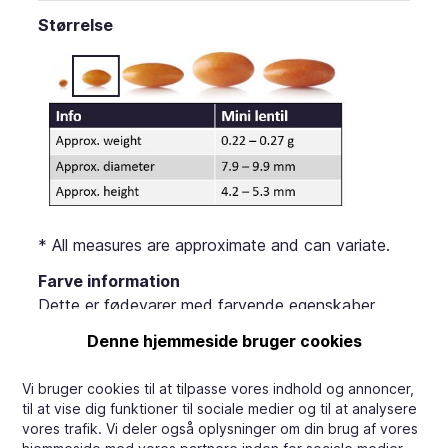
Størrelse
* All measures are approximate and can variate.
Farve information
Dette er fødevarer med farvende egenskaber
(såkaldt coloring food), fremstillet af frugt og
Denne hjemmeside bruger cookies
grøntsager (ikke selektivt udvundet i henhold til
forordning EU 1333/2008). Farverne klassificeres
Vi bruger cookies til at tilpasse vores indhold og annoncer,
som farvende fødevarer i henhold til NATCOL's
til at vise dig funktioner til sociale medier og til at analysere
"code of practice for the Classification,
vores trafik. Vi deler også oplysninger om din brug af vores