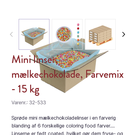
Mini linser,
mælkechokolade, Farvemix
- 15 kg
Varenr.: 32-533
Sprøde mini mælkechokoladelinser i en farverig
blanding af 6 forskellige coloring food farver.
Linserne er fedt coated, hvilket gør dem fryse- og
...