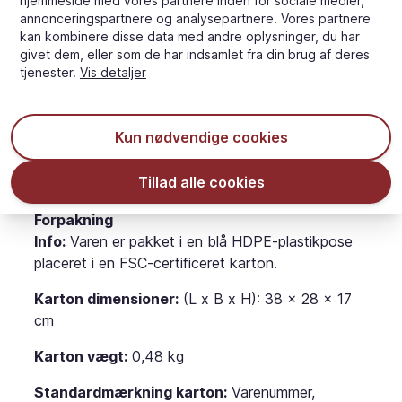
manufacturing, use and labelling of coloring foods
hjemmeside med vores partnere inden for sociale medier,
annonceringspartnere og analysepartnere. Vores partnere
(EU)."
kan kombinere disse data med andre oplysninger, du har
givet dem, eller som de har indsamlet fra din brug af deres
tjenester.
Vis detaljer
Disclaimer
- Farvefordelingen er vejledende og kan variere i
individuel forpakning.
Kun nødvendige cookies
- Farver kan variere afhængigt af dit device og
skærmindstillinger, men vi stræber efter at vise
Tillad alle cookies
vores farver bedst muligt.
Forpakning
Info:
Varen er pakket i en blå HDPE-plastikpose
placeret i en FSC-certificeret karton.
Karton dimensioner:
(L x B x H): 38 x 28 x 17
cm
Karton vægt:
0,48 kg
Standardmærkning karton:
Varenummer,