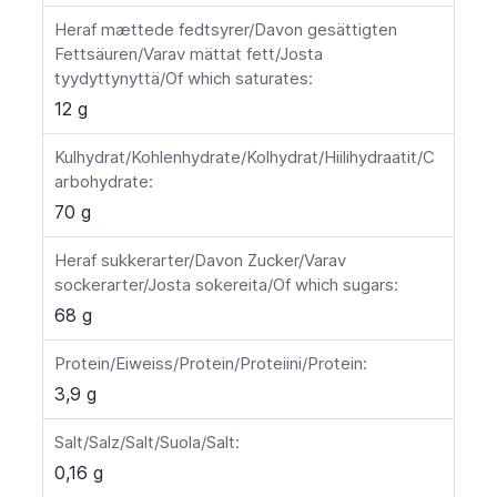
Heraf mættede fedtsyrer/Davon gesättigten
Fettsäuren/Varav mättat fett/Josta
tyydyttynyttä/Of which saturates:
12 g
Kulhydrat/Kohlenhydrate/Kolhydrat/Hiilihydraatit/C
arbohydrate:
70 g
Heraf sukkerarter/Davon Zucker/Varav
sockerarter/Josta sokereita/Of which sugars:
68 g
Protein/Eiweiss/Protein/Proteiini/Protein:
3,9 g
Salt/Salz/Salt/Suola/Salt:
0,16 g