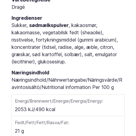
Dragé
Ingredienser
Sukker,
sødmælkspulver
, kakaosmør,
kakaomasse, vegetabilsk fedt (sheaolie),
risstivelse, fortykningsmiddel (gummi arabicum),
koncentrater (tidsel, radise, alge, æble, citron,
græskar, sød kartoffel, solbær), salt, emulgator
(lecithiner), glukosesirup.
Næringsindhold
Næringsindhold/Nährwertangabe/Näringsvärde/R
avintosisältö/Nutritional information
Per 100 g
Energi/Brennwert/Energie/Energia/Energy:
2053 kJ/490 kcal
Fedt/Fett/Fett/Rasva/Fat:
21 g