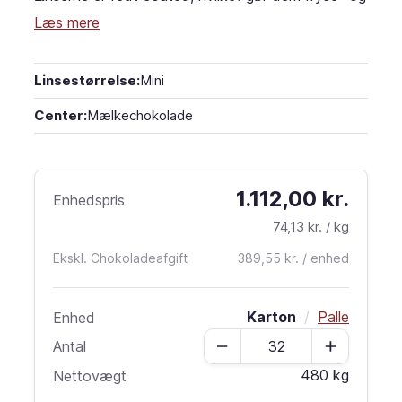
tøstabile. Med de unikke egenskaber undgår du
Læs mere
problemer, når de kommer i vandige eller frosne
miljøer. De vil bevare form og farve og ikke blive
Linsestørrelse:
Mini
opløst. Denne type linser er særligt velegnet i is og
frosne kager.
Center:
Mælkechokolade
1.112,00 kr.
Enhedspris
74,13 kr.
/ kg
Ekskl. Chokoladeafgift
389,55 kr. / enhed
Karton
/
Palle
Enhed
Antal
Antal
480 kg
Nettovægt