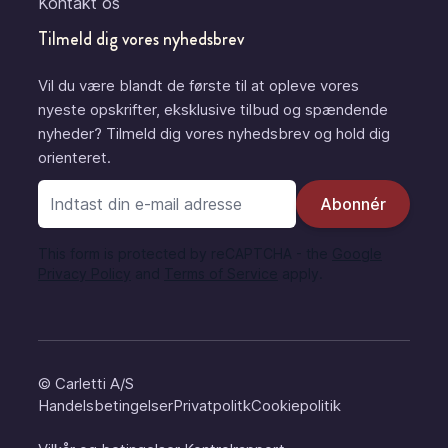
Kontakt os
Tilmeld dig vores nyhedsbrev
Vil du være blandt de første til at opleve vores
nyeste opskrifter, eksklusive tilbud og spændende
nyheder? Tilmeld dig vores nyhedsbrev og hold dig
orienteret.
E-mail adresse
Abonnér
This form is protected by reCAPTCHA - the
Google
Privacy Policy
and
Terms of Service
apply.
© Carletti A/S
Handelsbetingelser
Privatpolitk
Cookiepolitik