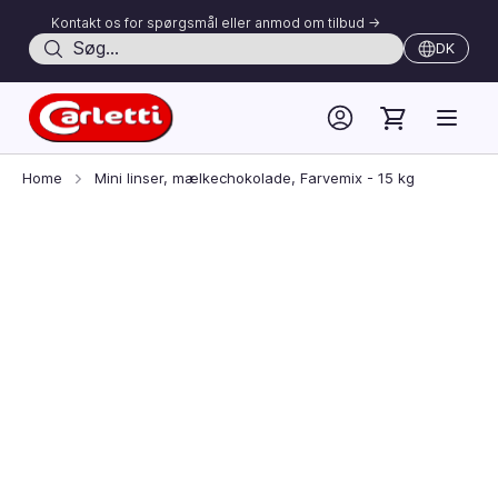
Kontakt os for spørgsmål eller anmod om tilbud ->
Søg
DK
Skip to Content
Home
Mini linser, mælkechokolade, Farvemix - 15 kg