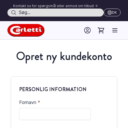
Kontakt os for spørgsmål eller anmod om tilbud ->
Søg
DK
Skip to Content
Opret ny kundekonto
PERSONLIG INFORMATION
Fornavn