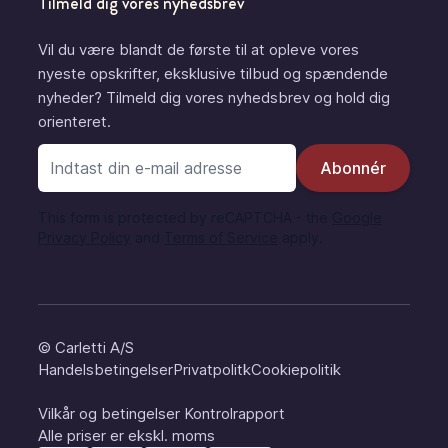
Tilmeld dig vores nyhedsbrev
Vil du være blandt de første til at opleve vores
nyeste opskrifter, eksklusive tilbud og spændende
nyheder? Tilmeld dig vores nyhedsbrev og hold dig
orienteret.
E-mail adresse
Abonnér
This form is protected by reCAPTCHA - the
Google
Privacy Policy
and
Terms of Service
apply.
© Carletti A/S
Handelsbetingelser
Privatpolitk
Cookiepolitik
Vilkår og betingelser
Kontrolrapport
Alle priser er ekskl. moms