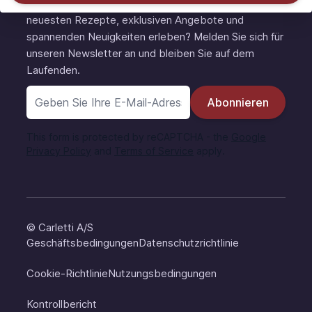
Möchten Sie zu den Ersten gehören, die unsere
neuesten Rezepte, exklusiven Angebote und
spannenden Neuigkeiten erleben? Melden Sie sich für
unseren Newsletter an und bleiben Sie auf dem
Laufenden.
E-Mail-Adresse
Abonnieren
This form is protected by reCAPTCHA - the
Google
Privacy Policy
and
Terms of Service
apply.
© Carletti A/S
Geschäftsbedingungen
Datenschutzrichtlinie
Cookie-Richtlinie
Nutzungsbedingungen
Kontrollbericht