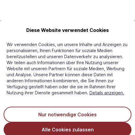
Diese Website verwendet Cookies
Carletti A/S
Grenaavej 641
Wir verwenden Cookies, um unsere Inhalte und Anzeigen zu
DK-8541 Skoedstrup
personalisieren, Ihnen Funktionen für soziale Medien
bereitzustellen und unseren Datenverkehr zu analysieren.
Dänemark
Wir teilen auch Informationen über Ihre Nutzung unserer
Website mit unseren Partnern für soziale Medien, Werbung
E-mail:
ecommerce@carletti.dk
und Analyse. Unsere Partner können diese Daten mit
anderen Informationen kombinieren, die Sie ihnen zur
Kundenservice
Über Carletti
Verfügung gestellt haben oder die sie im Rahmen Ihrer
FAQs
Ûber Carletti
Nutzung ihrer Dienste gesammelt haben.
Details anzeigen.
Konto
Wo Sie uns finden
Kontaktiere uns
Nur notwendige Cookies
Melden Sie sich für unseren Newsletter an
Alle Cookies zulassen