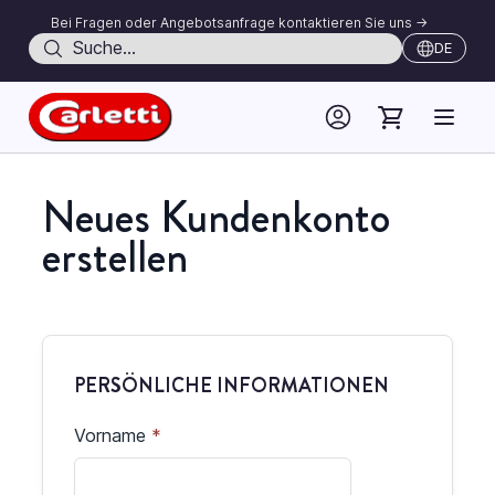
Bei Fragen oder Angebotsanfrage kontaktieren Sie uns ->
Suche
DE
Skip to Content
Neues Kundenkonto
erstellen
PERSÖNLICHE INFORMATIONEN
Vorname