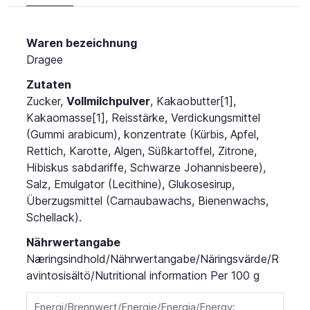
Waren bezeichnung
Dragee
Zutaten
Zucker,
Vollmilchpulver
, Kakaobutter[1],
Kakaomasse[1], Reisstärke, Verdickungsmittel
(Gummi arabicum), konzentrate (Kürbis, Apfel,
Rettich, Karotte, Algen, Süßkartoffel, Zitrone,
Hibiskus sabdariffe, Schwarze Johannisbeere),
Salz, Emulgator (Lecithine), Glukosesirup,
Überzugsmittel (Carnaubawachs, Bienenwachs,
Schellack).
Nährwertangabe
Næringsindhold/Nährwertangabe/Näringsvärde/R
avintosisältö/Nutritional information
Per 100 g
Energi/Brennwert/Energie/Energia/Energy: