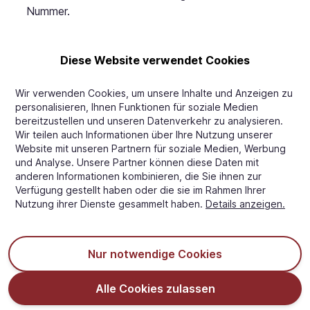
Nummer.
Haftungsausschluss
Diese Website verwendet Cookies
- Die Farbverteilung ist indikativ und kann in der
individuellen Verpackung variieren.
Wir verwenden Cookies, um unsere Inhalte und Anzeigen zu
- Farben können je nach Gerät und
personalisieren, Ihnen Funktionen für soziale Medien
Bildschirmeinstellungen unterschiedlich dargestellt
bereitzustellen und unseren Datenverkehr zu analysieren.
Wir teilen auch Informationen über Ihre Nutzung unserer
werden, aber wir bemühen uns, unsere Farben so
Website mit unseren Partnern für soziale Medien, Werbung
gut wie möglich darzustellen.
und Analyse. Unsere Partner können diese Daten mit
anderen Informationen kombinieren, die Sie ihnen zur
Verpackung
Verfügung gestellt haben oder die sie im Rahmen Ihrer
Palettentyp:
Dieser Artikel wird auf H1
Nutzung ihrer Dienste gesammelt haben.
Details anzeigen.
Kunststoffpaletten geliefert
Info:
Der Artikel ist in einer blauen HDPE-
Nur notwendige Cookies
Plastiktüte verpackt, die in einer FSC-zertifizierten
Pappschachtel verpackt ist.
Alle Cookies zulassen
Schachtelmaße:
(L x B x H): 38 x 28 x 17 cm