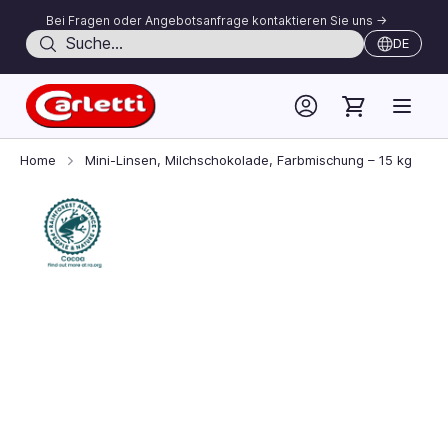
Bei Fragen oder Angebotsanfrage kontaktieren Sie uns ->
Suche
DE
Skip to Content
Home
Mini-Linsen, Milchschokolade, Farbmischung – 15 kg