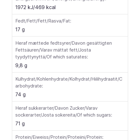
1972 kJ/469 kcal
Fedt/Fett/Fett/Rasva/Fat:
17 g
Heraf mættede fedtsyrer/Davon gesättigten
Fettsäuren/Varav mättat fett/Josta
tyydyttynyttä/Of which saturates:
9,8 g
Kulhydrat/Kohlenhydrate/Kolhydrat/Hiilihydraatit/C
arbohydrate:
74 g
Heraf sukkerarter/Davon Zucker/Varav
sockerarter/Josta sokereita/Of which sugars:
71 g
Protein/Eiweiss/Protein/Proteiini/Protein: