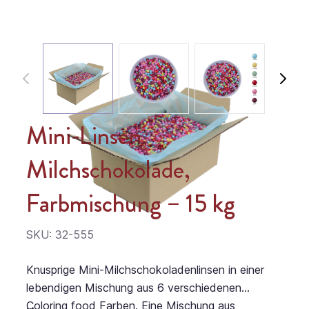
Mini-Linsen,
Milchschokolade,
Farbmischung – 15 kg
SKU: 32-555
Knusprige Mini-Milchschokoladenlinsen in einer
lebendigen Mischung aus 6 verschiedenen
Coloring food Farben. Eine Mischung aus
...