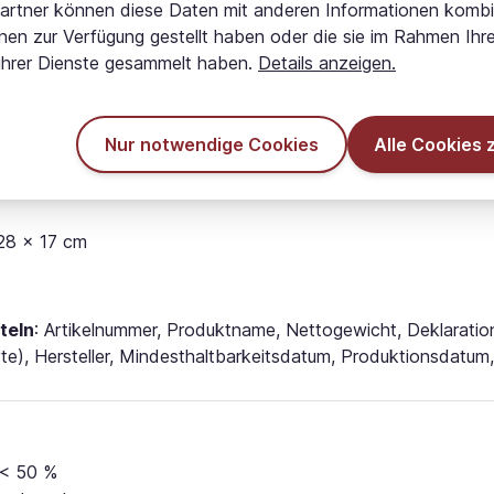
artner können diese Daten mit anderen Informationen kombi
 kann in der individuellen Verpackung variieren.
hnen zur Verfügung gestellt haben oder die sie im Rahmen Ihre
ldschirmeinstellungen unterschiedlich dargestellt werden, abe
ihrer Dienste gesammelt haben.
Details anzeigen.
ie möglich darzustellen.
Nur notwendige Cookies
Alle Cookies 
HDPE-Plastiktüte verpackt, die in einer FSC-zertifizierten Pap
 28 x 17 cm
teln
: Artikelnummer, Produktname, Nettogewicht, Deklaratio
rte), Hersteller, Mindesthaltbarkeitsdatum, Produktionsdatu
 < 50 %