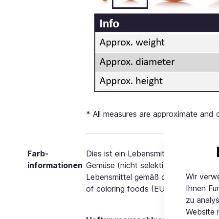
* All measures are approximate and c
Farb-
Dies ist ein Lebensmittel mit Färbun
informationen
Gemüse (nicht selektiv extrahiert g
Wir verw
Lebensmittel gemäß dem NATCOL's "cod
Ihnen Fu
of coloring foods (EU)." eingestuft.
zu analys
Website 