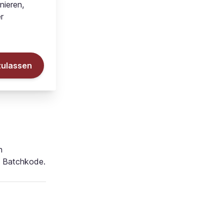
nieren,
r
r wir
zulassen
pschachtel
n
m, Batchkode.