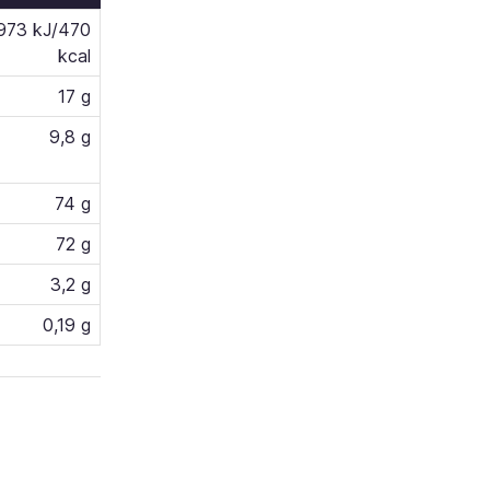
973 kJ/470
kcal
17 g
9,8 g
74 g
72 g
3,2 g
0,19 g