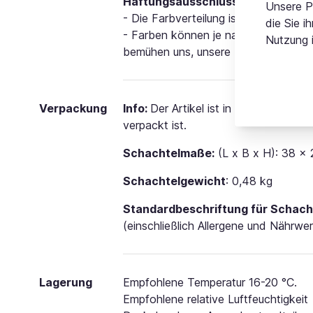
Haftungsausschluss
Unsere P
- Die Farbverteilung ist indikativ und
die Sie i
- Farben können je nach Gerät und Bi
Nutzung 
bemühen uns, unsere Farben so gut w
Verpackung
Info:
Der Artikel ist in einer blauen 
verpackt ist.
Schachtelmaße:
(L x B x H): 38 x
Schachtelgewicht
: 0,48 kg
Standardbeschriftung für Schach
(einschließlich Allergene und Nährwe
Lagerung
Empfohlene Temperatur 16-20 °C.
Empfohlene relative Luftfeuchtigkeit