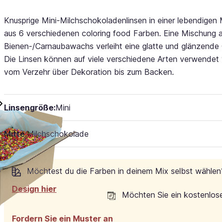
Knusprige Mini-Milchschokoladenlinsen in einer lebendigen
aus 6 verschiedenen coloring food Farben. Eine Mischung 
Bienen-/Carnaubawachs verleiht eine glatte und glänzende
Die Linsen können auf viele verschiedene Arten verwendet
vom Verzehr über Dekoration bis zum Backen.
Linsengröße:
Mini
Mitte:
Milchschokolade
Möchtest du die Farben in deinem Mix selbst wählen
Design hier
Möchten Sie ein kostenlos
Fordern Sie ein Muster an