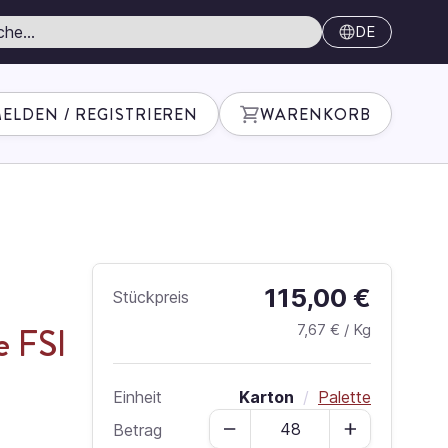
DE
ELDEN / REGISTRIEREN
WARENKORB
115,00 €
Stückpreis
e FSI
7,67 €
/ Kg
Karton
/
Palette
Einheit
Menge
Betrag