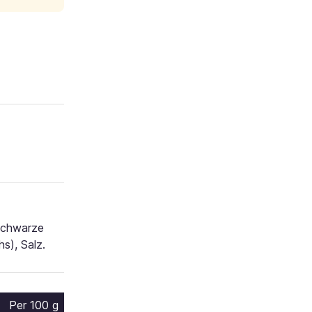
 Schwarze
s), Salz.
Per 100 g