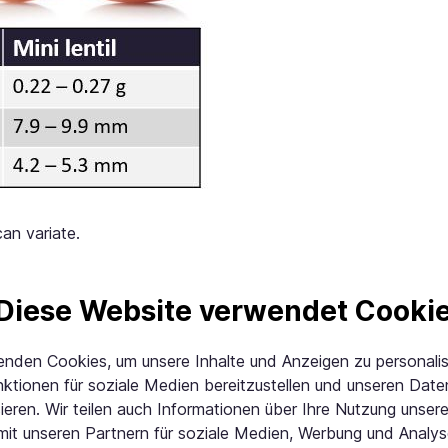
an variate.
Diese Website verwendet Cooki
gseigenschaften (sogenannte coloring food), hergestellt aus 
emäß Verordnung EU 1333/2008). Diese Farbe wird als färbe
enden Cookies, um unsere Inhalte und Anzeigen zu personalis
e of practice for the Classification, manufacturing, use an
nktionen für soziale Medien bereitzustellen und unseren Dat
ieren. Wir teilen auch Informationen über Ihre Nutzung unsere
mit unseren Partnern für soziale Medien, Werbung und Analys