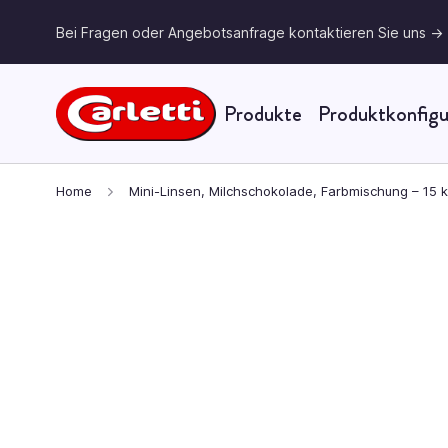
Bei Fragen oder Angebotsanfrage kontaktieren Sie uns ->
Produkte
Produktkonfigu
Skip to Content
Home
Mini-Linsen, Milchschokolade, Farbmischung – 15 k