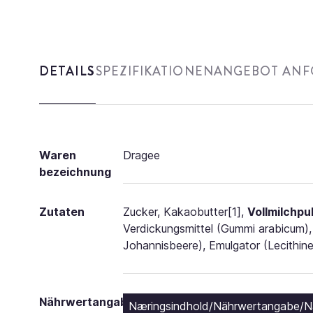
DETAILS
SPEZIFIKATIONEN
ANGEBOT AN
Waren
Dragee
bezeichnung
Zutaten
Zucker, Kakaobutter[1],
Vollmilchpu
Verdickungsmittel (Gummi arabicum), 
Johannisbeere), Emulgator (Lecithin
Nährwertangabe
Næringsindhold/Nährwertangabe/Näri