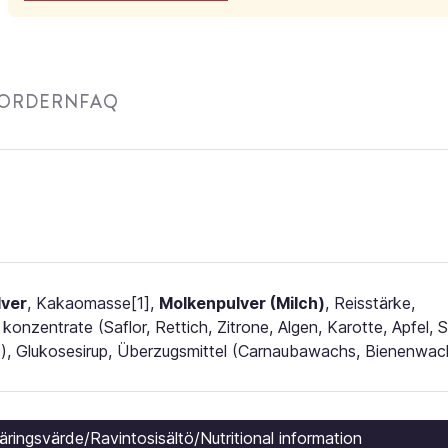
FORDERN
FAQ
lver
, Kakaomasse[1],
Molkenpulver (Milch)
, Reisstärke,
konzentrate (Saflor, Rettich, Zitrone, Algen, Karotte, Apfel,
e), Glukosesirup, Überzugsmittel (Carnaubawachs, Bienenwach
ngsvärde/Ravintosisältö/Nutritional information