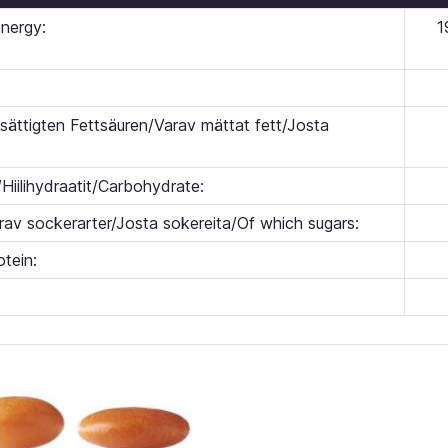
nergy:
1
ättigten Fettsäuren/Varav mättat fett/Josta
Hiilihydraatit/Carbohydrate:
av sockerarter/Josta sokereita/Of which sugars:
otein: