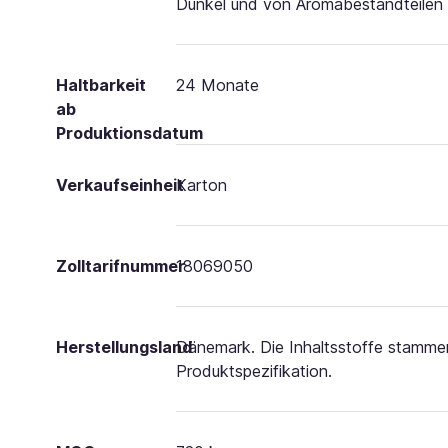
Dunkel und von Aromabestandteilen 
Haltbarkeit
24 Monate
ab
Produktionsdatum
Verkaufseinheit
Karton
Zolltarifnummer
18069050
Herstellungsland
Dänemark. Die Inhaltsstoffe stammen
Produktspezifikation.