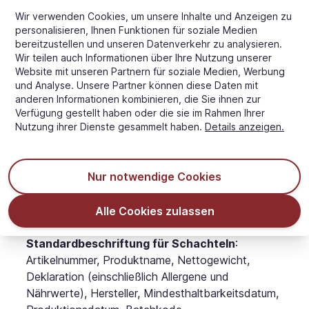
- Die Farbverteilung ist indikativ und kann in der
Wir verwenden Cookies, um unsere Inhalte und Anzeigen zu
individuellen Verpackung variieren.
personalisieren, Ihnen Funktionen für soziale Medien
- Farben können je nach Gerät und
bereitzustellen und unseren Datenverkehr zu analysieren.
Bildschirmeinstellungen unterschiedlich dargestellt
Wir teilen auch Informationen über Ihre Nutzung unserer
werden, aber wir bemühen uns, unsere Farben so
Website mit unseren Partnern für soziale Medien, Werbung
und Analyse. Unsere Partner können diese Daten mit
gut wie möglich darzustellen.
anderen Informationen kombinieren, die Sie ihnen zur
Verpackung
Verfügung gestellt haben oder die sie im Rahmen Ihrer
Nutzung ihrer Dienste gesammelt haben.
Details anzeigen.
Info:
Der Artikel ist in einer blauen HDPE-
Plastiktüte verpackt, die in einer FSC-zertifizierten
Pappschachtel verpackt ist.
Nur notwendige Cookies
Schachtelmaße:
(L x B x H): 38 x 28 x 17 cm
Alle Cookies zulassen
Schachtelgewicht
: 0,48 kg
Standardbeschriftung für Schachteln
:
Artikelnummer, Produktname, Nettogewicht,
Deklaration (einschließlich Allergene und
Nährwerte), Hersteller, Mindesthaltbarkeitsdatum,