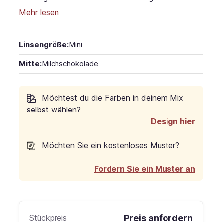
Bienen-/Carnaubawachs und Schellackpolitur
Mehr lesen
verleiht eine glatte und glänzende Oberfläche. Die
Linsen können auf viele verschiedene Arten
Linsengröße:
Mini
verwendet werden, vom Verzehr über Dekoration
bis zum Backen. *Dies ist ein auf Bestellung
Mitte:
Milchschokolade
hergestelltes Produkt, und die genaue Menge
kann nicht garantiert werden. Abweichungen von
Möchtest du die Farben in deinem Mix
+-10% müssen erwartet und akzeptiert werden.
selbst wählen?
Design hier
Möchten Sie ein kostenloses Muster?
Fordern Sie ein Muster an
Stückpreis
Preis anfordern