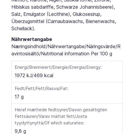
Hibiskus sabdariffe, Schwarze Johannisbeere),
Salz, Emulgator (Lecithine), Glukosesirup,
Überzugsmittel (Carnaubawachs, Bienenwachs,
Schellack).
Nährwertangabe
Næringsindhold/Nährwertangabe/Näringsvärde/R
avintosisältö/Nutritional information
Per 100 g
Energi/Brennwert/Energie/Energia/Energy:
1972 kJ/469 kcal
Fedt/Fett/Fett/Rasva/Fat:
17 g
Heraf mættede fedtsyrer/Davon gesättigten
Fettsäuren/Varav mättat fett/Josta
tyydyttynyttä/Of which saturates:
9,8 g