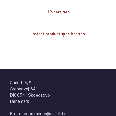
IFS certified
Instant product specification
Carletti A/S
Grenaavej 641
DK-8541 Skoedstrup
Dänemark
E-mail:
ecommerce@carletti.dk