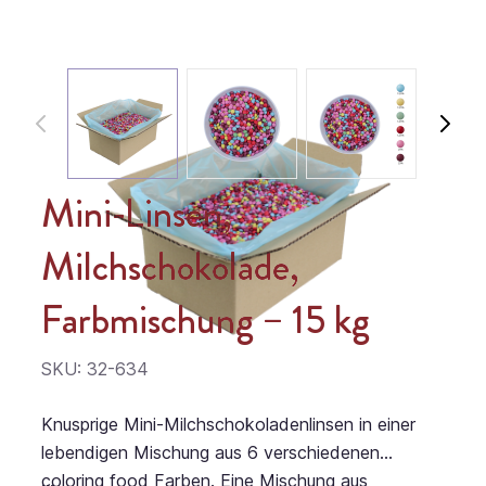
Mini-Linsen,
Milchschokolade,
Farbmischung – 15 kg
SKU: 32-634
Knusprige Mini-Milchschokoladenlinsen in einer
lebendigen Mischung aus 6 verschiedenen
coloring food Farben. Eine Mischung aus
...