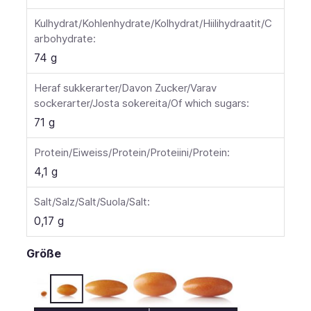
Kulhydrat/Kohlenhydrate/Kolhydrat/Hiilihydraatit/C
arbohydrate:
74 g
Heraf sukkerarter/Davon Zucker/Varav
sockerarter/Josta sokereita/Of which sugars:
71 g
Protein/Eiweiss/Protein/Proteiini/Protein:
4,1 g
Salt/Salz/Salt/Suola/Salt:
0,17 g
Größe