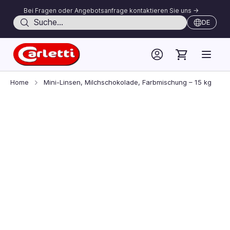
Bei Fragen oder Angebotsanfrage kontaktieren Sie uns ->
Suche
DE
Skip to Content
Home
Mini-Linsen, Milchschokolade, Farbmischung – 15 kg