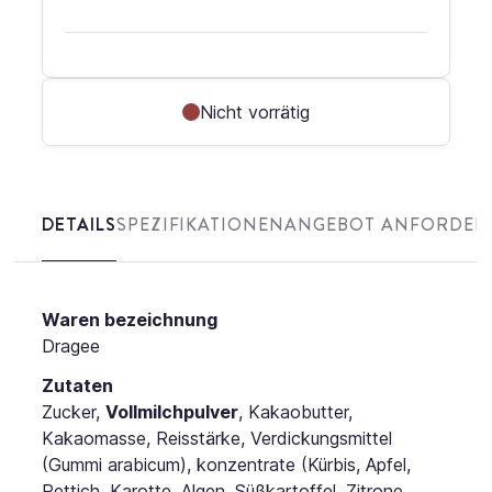
Nicht vorrätig
DETAILS
SPEZIFIKATIONEN
ANGEBOT ANFORDER
Waren bezeichnung
Dragee
Zutaten
Zucker,
Vollmilchpulver
, Kakaobutter,
Kakaomasse, Reisstärke, Verdickungsmittel
(Gummi arabicum), konzentrate (Kürbis, Apfel,
Rettich, Karotte, Algen, Süßkartoffel, Zitrone,