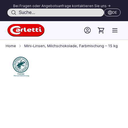
Bei Fragen oder Angebotsanfrage kontaktieren Sie uns ->
Suche
DE
Skip to Content
Home
Mini-Linsen, Milchschokolade, Farbmischung – 15 kg