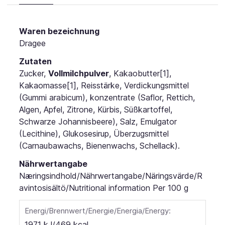
Waren bezeichnung
Dragee
Zutaten
Zucker,
Vollmilchpulver
, Kakaobutter[1],
Kakaomasse[1], Reisstärke, Verdickungsmittel
(Gummi arabicum), konzentrate (Saflor, Rettich,
Algen, Apfel, Zitrone, Kürbis, Süßkartoffel,
Schwarze Johannisbeere), Salz, Emulgator
(Lecithine), Glukosesirup, Überzugsmittel
(Carnaubawachs, Bienenwachs, Schellack).
Nährwertangabe
Næringsindhold/Nährwertangabe/Näringsvärde/R
avintosisältö/Nutritional information
Per 100 g
Energi/Brennwert/Energie/Energia/Energy:
1971 kJ/469 kcal