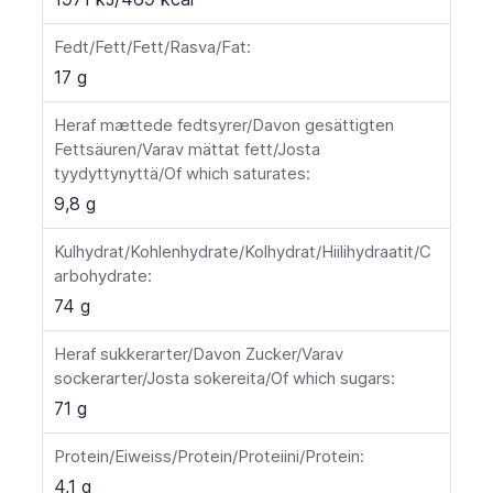
Fedt/Fett/Fett/Rasva/Fat:
17 g
Heraf mættede fedtsyrer/Davon gesättigten
Fettsäuren/Varav mättat fett/Josta
tyydyttynyttä/Of which saturates:
9,8 g
Kulhydrat/Kohlenhydrate/Kolhydrat/Hiilihydraatit/C
arbohydrate:
74 g
Heraf sukkerarter/Davon Zucker/Varav
sockerarter/Josta sokereita/Of which sugars:
71 g
Protein/Eiweiss/Protein/Proteiini/Protein:
4,1 g