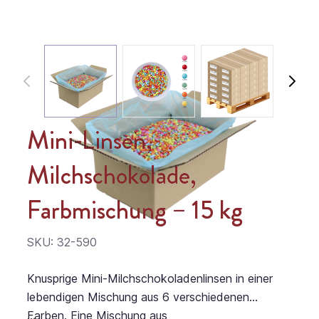
Mini-Linsen,
Milchschokolade,
Farbmischung – 15 kg
SKU: 32-590
Knusprige Mini-Milchschokoladenlinsen in einer
lebendigen Mischung aus 6 verschiedenen
Farben. Eine Mischung aus
...