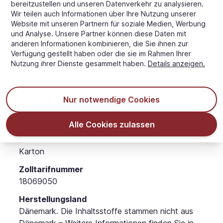
Artikelnummer, Produktname, Nettogewicht,
bereitzustellen und unseren Datenverkehr zu analysieren.
Deklaration (einschließlich Allergene und
Wir teilen auch Informationen über Ihre Nutzung unserer
Website mit unseren Partnern für soziale Medien, Werbung
Nährwerte), Hersteller, Mindesthaltbarkeitsdatum,
und Analyse. Unsere Partner können diese Daten mit
Produktionsdatum, Batchkode.
anderen Informationen kombinieren, die Sie ihnen zur
Verfügung gestellt haben oder die sie im Rahmen Ihrer
Lagerung
Nutzung ihrer Dienste gesammelt haben.
Details anzeigen.
Empfohlene Temperatur 16-20 °C.
Empfohlene relative Luftfeuchtigkeit < 50 %
Dunkel und von Aromabestandteilen getrennt.
Nur notwendige Cookies
Haltbarkeit ab Produktionsdatum
24 Monate
Alle Cookies zulassen
Verkaufseinheit
Karton
Zolltarifnummer
18069050
Herstellungsland
Dänemark. Die Inhaltsstoffe stammen nicht aus
Dänemark – Weitere Informationen finden Sie in